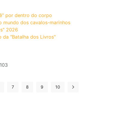
ê” por dentro do corpo
ao mundo dos cavalos-marinhos
os" 2026
o da "Batalha dos Livros"
 103
7
8
9
10