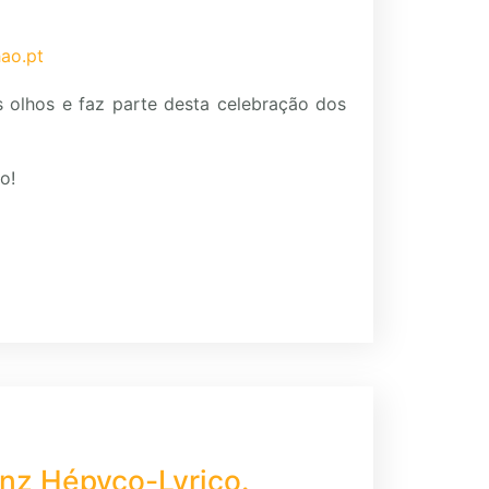
ao.pt
s olhos e faz parte desta celebração dos
o!
nz Hépyco-Lyrico.