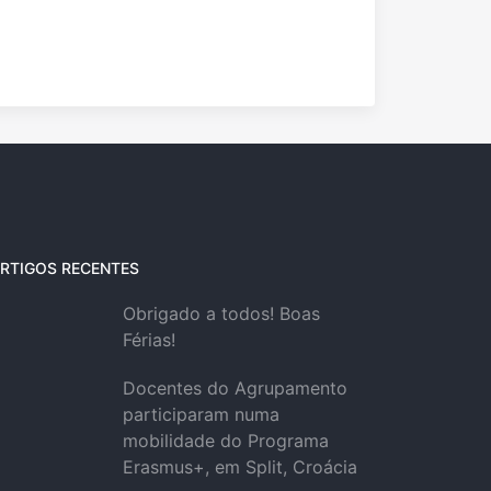
RTIGOS RECENTES
Obrigado a todos! Boas
Férias!
Docentes do Agrupamento
participaram numa
mobilidade do Programa
Erasmus+, em Split, Croácia