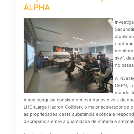
ALPHA
Investig
Secund
atualme
doutora
monitora
sky”, deu
no passa
A invest
CERN, o 
mundo, l
A sua pesquisa consiste em estudar os níveis de ene
LHC (Large Hadron Collider), o maior acelerador de 
as propriedades desta substância exótica e respond
discrepância entre a quantidade de materia e antimat