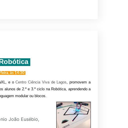
Robótica 
eira, às 14:30
aXL, e o
Centro Ciência Viva de Lagos
, promovem a
 os alunos de 2.º e 3.º ciclo na Robótica, aprendendo a
inguagem modular ou blocos.
onio João Eusébio,