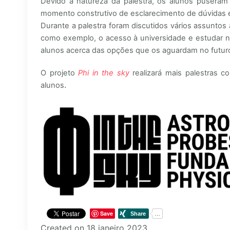
Devido à natureza da palestra, os alunos puseram
momento construtivo de esclarecimento de dúvidas e 
Durante a palestra foram discutidos vários assuntos
como exemplo, o acesso à universidade e estudar n
alunos acerca das opções que os aguardam no futur
O projeto
Phi in the sky
realizará mais palestras 
.
alunos
Save
Created on 18 janeiro 2023.