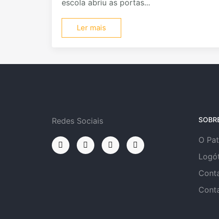
escola abriu as portas...
Ler mais
SOBR
Redes Sociais
O Pa
Logó
Cont
Cont