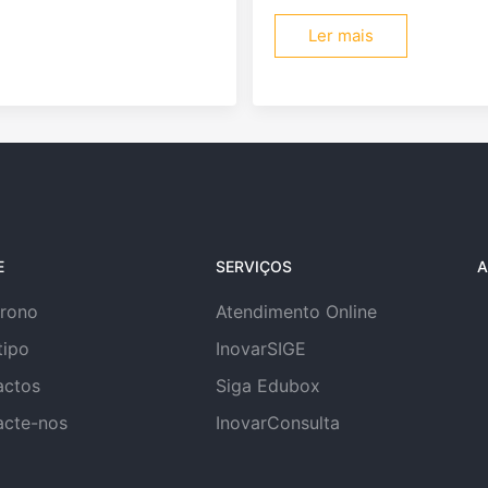
Ler mais
E
SERVIÇOS
A
trono
Atendimento Online
tipo
InovarSIGE
actos
Siga Edubox
acte-nos
InovarConsulta