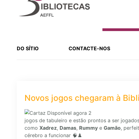
DO SÍTIO
CONTACTE-NOS
Novos jogos chegaram à Bibl
jogos de tabuleiro e estão prontos a ser jogado
como
Xadrez
,
Damas
,
Rummy
e
Gamão
, perfe
cérebro a funcionar 🧠♟️