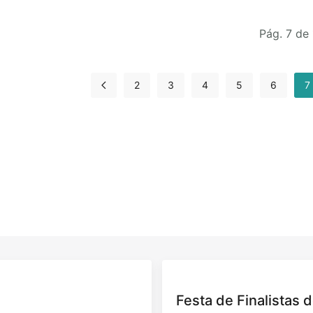
Pág. 7 de
2
3
4
5
6
7
Festa de Finalistas d