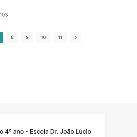
 103
8
9
10
11
o 4º ano - Escola Dr. João Lúcio