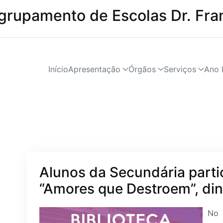
grupamento de Escolas Dr. Fra
Início
Apresentação
Órgãos
Serviços
Ano 
Alunos da Secundária parti
“Amores que Destroem”, di
No 