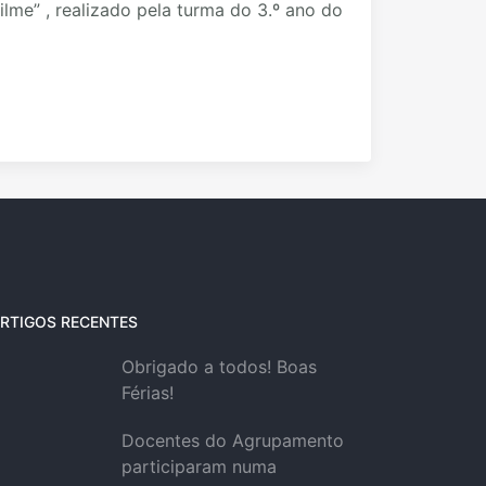
ilme” , realizado pela turma do 3.º ano do
RTIGOS RECENTES
Obrigado a todos! Boas
Férias!
Docentes do Agrupamento
participaram numa