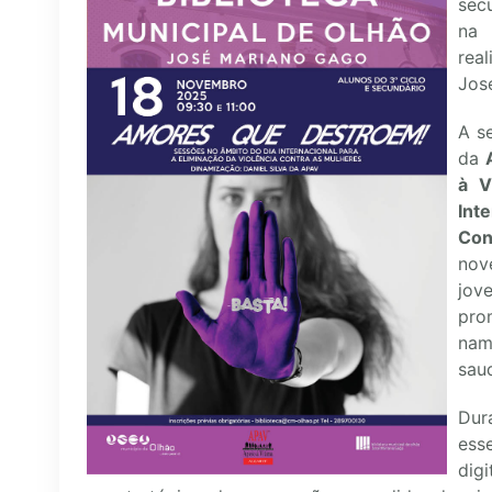
sec
na
rea
Jos
A se
da
à V
Int
Con
nov
jov
pro
na
sau
Dur
ess
digi