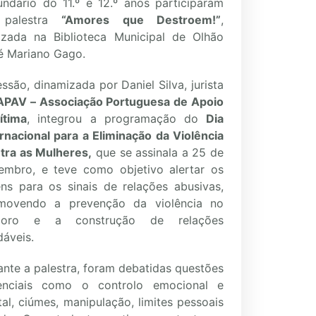
undário do 11.º e 12.º anos participaram
 palestra
“Amores que Destroem!”
,
lizada na Biblioteca Municipal de Olhão
é Mariano Gago.
ssão, dinamizada por Daniel Silva, jurista
APAV – Associação Portuguesa de Apoio
ítima
, integrou a programação do
Dia
ernacional para a Eliminação da Violência
tra as Mulheres,
que se assinala a 25 de
embro, e teve como objetivo alertar os
ens para os sinais de relações abusivas,
movendo a prevenção da violência no
moro e a construção de relações
dáveis.
ante a palestra, foram debatidas questões
enciais como o controlo emocional e
tal, ciúmes, manipulação, limites pessoais