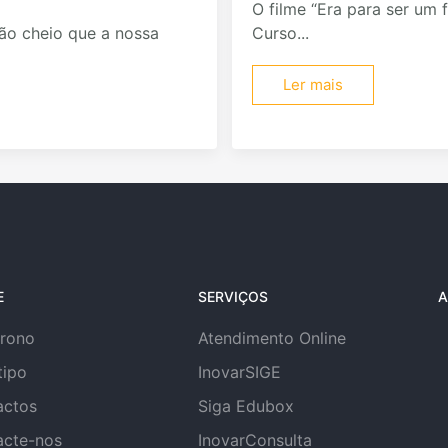
O filme “Era para ser um f
ão cheio que a nossa
Curso...
Ler mais
E
SERVIÇOS
A
trono
Atendimento Online
tipo
InovarSIGE
actos
Siga Edubox
acte-nos
InovarConsulta