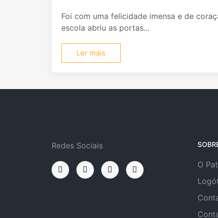
Foi com uma felicidade imensa e de coraç
escola abriu as portas...
Ler mais
SOBR
Redes Sociais
O Pa
Logó
Cont
Cont