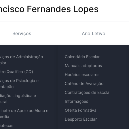
ncisco Fernandes Lopes
Serviços
Ano Letivo
viços de Administração
Calendário Escolar
olar
Manuais adoptados
tro Qualifica (CQ)
Horários escolares
viços de Psicologia e
Critério de Avaliação
entação
Contratações de Escola
iação Linguística e
Informações
ural
Oferta Formativa
inete de Apoio ao Aluno e
amília
Desporto Escolar
liotecas