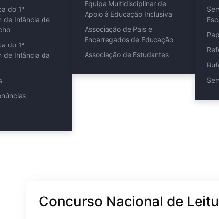
Equipa Multidisciplinar de
ca do 1º
Ser
Apoio à Educação Inclusiva
m de Infância de
Esc
Associação de Pais e
cho
Pap
Encarregados de Educação
ca do 1º
Ref
Associação de Estudantes
m de Infância da
Buf
Ser
s
enúncias
Concurso Nacional de Leitu