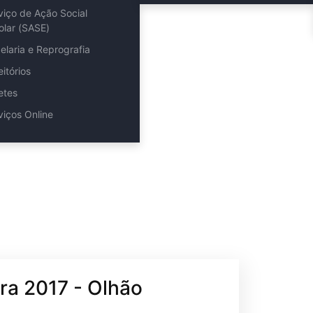
viço de Ação Social
olar (SASE)
elaria e Reprografia
eitórios
etes
viços Online
ra 2017 - Olhão