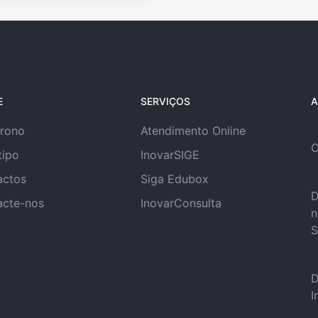
E
SERVIÇOS
A
trono
Atendimento Online
O
tipo
InovarSIGE
actos
Siga Edubox
D
acte-nos
InovarConsulta
n
S
D
I