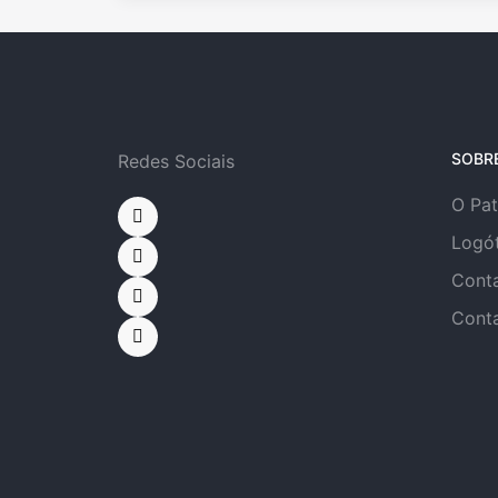
SOBR
Redes Sociais
O Pa
Logó
Cont
Cont