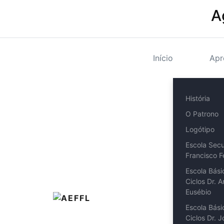
A
Início
Apr
História
O Patrono
Logótipo
Escola Secu
Francisco 
Escola Bási
Ciclos Dr. 
Eusébio
Escola Bási
Ciclos Dr. 