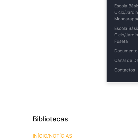
Escola Bási
Ciclo/Jardi
Moncarapa
Escola Bási
Ciclo/Jardi
Fuseta
Documento
Canal de D
Contactos
Bibliotecas
INÍCIO/NOTÍCIAS