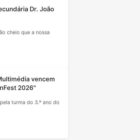
Secundária Dr. João
ão cheio que a nossa
 Multimédia vencem
FunFest 2026"
o pela turma do 3.º ano do