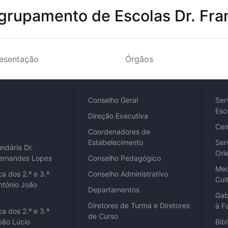
grupamento de Escolas Dr. Fra
esentação
Órgãos
Conselho Geral
Ser
Esc
Direção Executiva
Cen
Coordenadores de
Estabelecimento
Ser
ndária Dr.
Ori
Fernandes Lopes
Conselho Pedagógico
Med
ca dos 2.º e 3.º
Conselho Administrativo
Cult
António João
Departamentos
Gab
Diretores de Turma e Diretores
à F
ca dos 2.º e 3.º
de Curso
João Lúcio
Bib