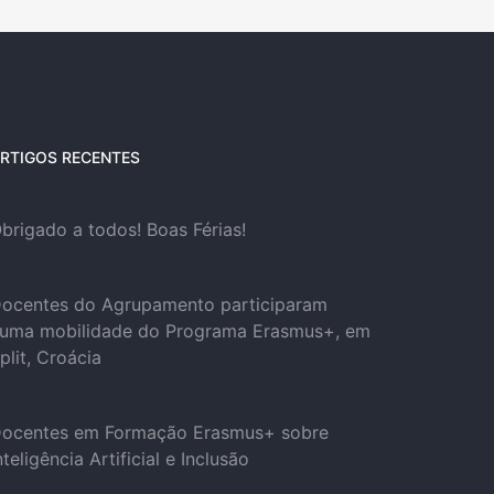
RTIGOS RECENTES
brigado a todos! Boas Férias!
ocentes do Agrupamento participaram
uma mobilidade do Programa Erasmus+, em
plit, Croácia
ocentes em Formação Erasmus+ sobre
nteligência Artificial e Inclusão