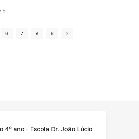
e 9
6
7
8
9
o 4º ano - Escola Dr. João Lúcio