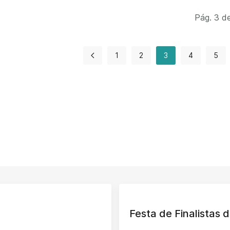
Pág. 3 d
1
2
3
4
5
Festa de Finalistas d