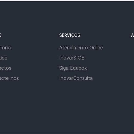
E
SERVIÇOS
A
trono
Atendimento Online
ipo
InovarSIGE
actos
Siga Edubox
acte-nos
InovarConsulta