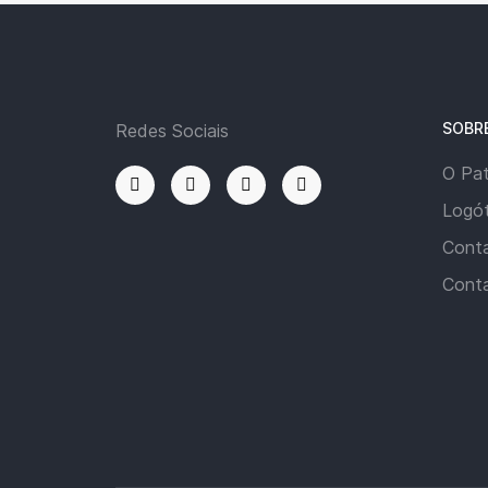
SOBR
Redes Sociais
O Pa
Logót
Cont
Cont