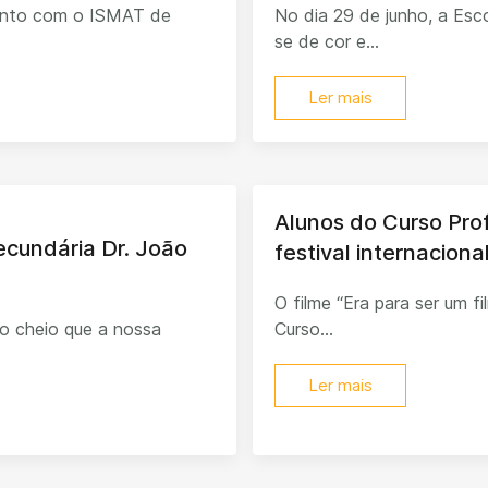
junto com o ISMAT de
No dia 29 de junho, a Esco
se de cor e...
Ler mais
Alunos do Curso Pro
Secundária Dr. João
festival internacion
O filme “Era para ser um f
o cheio que a nossa
Curso...
Ler mais