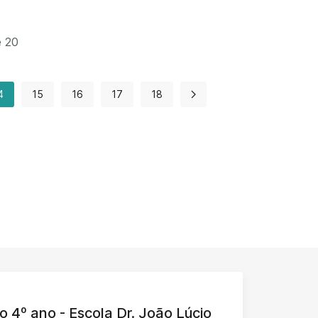
e 20
4
15
16
17
18
o 4º ano - Escola Dr. João Lúcio