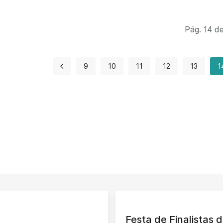
Pág. 14 d
9
10
11
12
13
1
Festa de Finalistas d