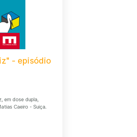
z" - episódio
z, em dose dupla,
tias Caeiro - Suiça.