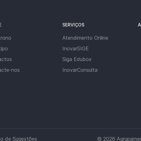
E
SERVIÇOS
A
trono
Atendimento Online
ipo
InovarSIGE
actos
Siga Edubox
acte-nos
InovarConsulta
io de Sugestões
© 2026
Agrupamen