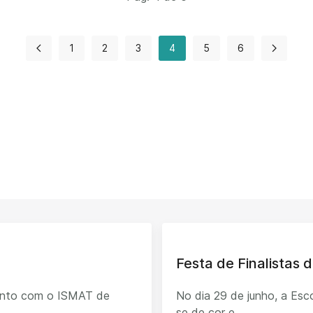
1
2
3
4
5
6
Festa de Finalistas d
junto com o ISMAT de
No dia 29 de junho, a Esco
se de cor e...