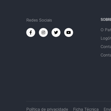
SOBR
Redes Sociais
O Pa
Logót
Cont
Cont
Política de privacidade
Ficha Técnica
Env