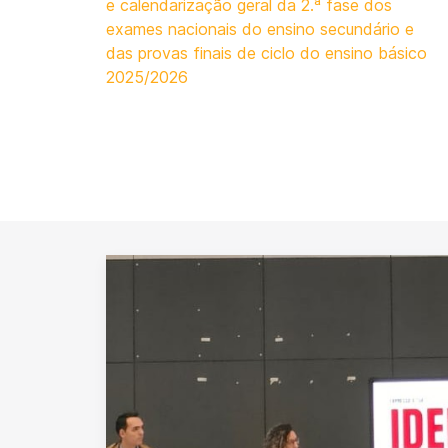
e calendarização geral da 2.ª fase dos
exames nacionais do ensino secundário e
das provas finais de ciclo do ensino básico
2025/2026