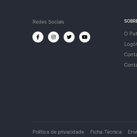
SOBR
Redes Sociais
O Pa
Logót
Cont
Cont
Política de privacidade
Ficha Técnica
Env