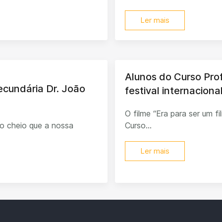
Ler mais
Alunos do Curso Pro
Secundária Dr. João
festival internacion
O filme “Era para ser um f
o cheio que a nossa
Curso...
Ler mais