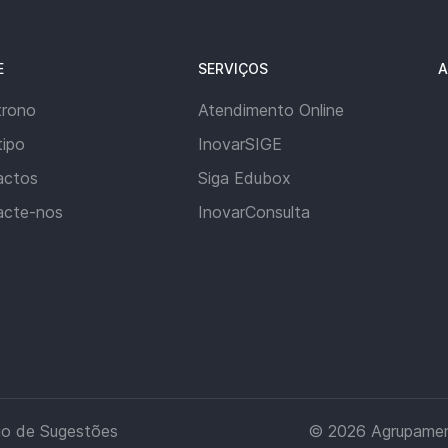
E
SERVIÇOS
A
trono
Atendimento Online
ipo
InovarSIGE
actos
Siga Edubox
acte-nos
InovarConsulta
io de Sugestões
© 2026
Agrupamen