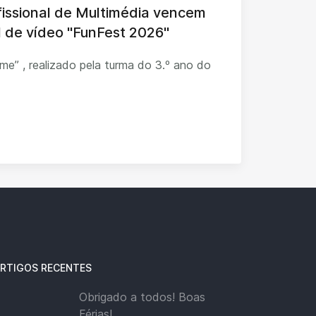
fissional de Multimédia vencem
al de vídeo "FunFest 2026"
ilme” , realizado pela turma do 3.º ano do
RTIGOS RECENTES
Obrigado a todos! Boas
Férias!