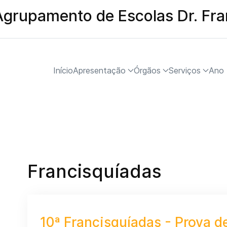
Agrupamento de Escolas Dr. Fr
Início
Apresentação
Órgãos
Serviços
Ano 
Francisquíadas
10ª Francisquíadas - Prova d