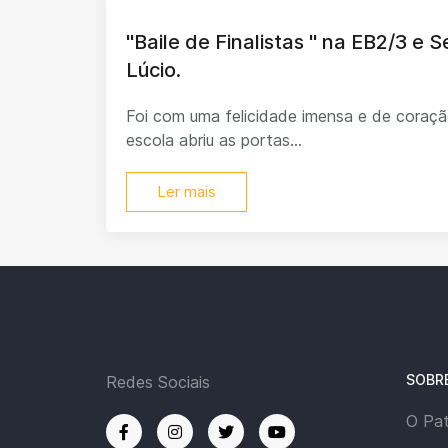
"Baile de Finalistas " na EB2/3 e 
Lúcio.
Foi com uma felicidade imensa e de coraçã
escola abriu as portas...
Ler mais
SOBR
Redes Sociais
O Pa