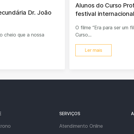
Alunos do Curso Pro
Secundária Dr. João
festival internacion
O filme “Era para ser um f
o cheio que a nossa
Curso...
Ler mais
E
SERVIÇOS
A
trono
Atendimento Online