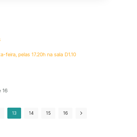
6
-feira, pelas 17.20h na sala D1.10
e 16
13
14
15
16