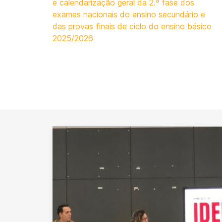
e calendarização geral da 2.ª fase dos
exames nacionais do ensino secundário e
das provas finais de ciclo do ensino básico
2025/2026