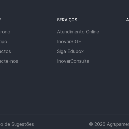
E
SERVIÇOS
A
trono
Atendimento Online
ipo
InovarSIGE
actos
Siga Edubox
acte-nos
InovarConsulta
io de Sugestões
© 2026
Agrupamen