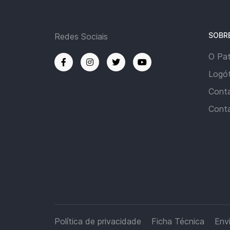
SOBR
Redes Sociais
O Pa
Logót
Cont
Cont
Política de privacidade
Ficha Técnica
Env