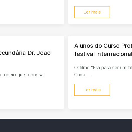
Ler mais
Alunos do Curso Pro
Secundária Dr. João
festival internacion
O filme “Era para ser um f
o cheio que a nossa
Curso...
Ler mais