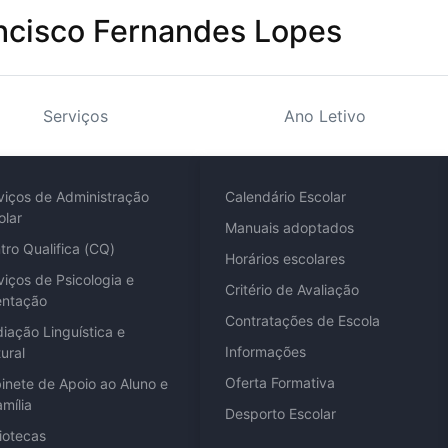
ncisco Fernandes Lopes
Serviços
Ano Letivo
viços de Administração
Calendário Escolar
olar
Manuais adoptados
tro Qualifica (CQ)
Horários escolares
viços de Psicologia e
Critério de Avaliação
entação
Contratações de Escola
iação Linguística e
Informações
ural
Oferta Formativa
inete de Apoio ao Aluno e
amília
Desporto Escolar
liotecas