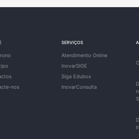
E
SERVIÇOS
A
trono
Atendimento Online
O
tipo
InovarSIGE
actos
Siga Edubox
D
acte-nos
InovarConsulta
n
S
D
I