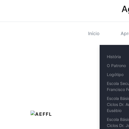
A
Início
Apr
História
O Patrono
Logótipo
Escola Secu
Francisco 
Escola Bási
Ciclos Dr. 
Eusébio
Escola Bási
Ciclos Dr. 