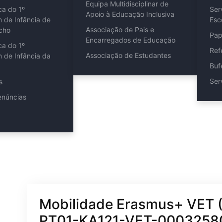
Equipa Multidisciplinar de
ca do 1º
Ser
Apoio à Educação Inclusiva
m de Infância de
Esc
Associação de Pais e
cho
Pap
Encarregados de Educação
ca do 1º
Ref
Associação de Estudantes
m de Infância da
Buf
Ser
s
enúncias
Mobilidade Erasmus+ VET (
PT01-KA121-VET-0003258