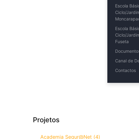
Escola Bási
Ciclo/Jardi
Moncarapa
Escola Bási
Ciclo/Jardi
Fuseta
Documento
Canal de D
Contactos
Projetos
Academia Segur@Net (4)