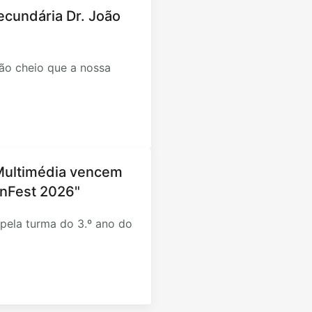
Secundária Dr. João
ão cheio que a nossa
 Multimédia vencem
FunFest 2026"
o pela turma do 3.º ano do