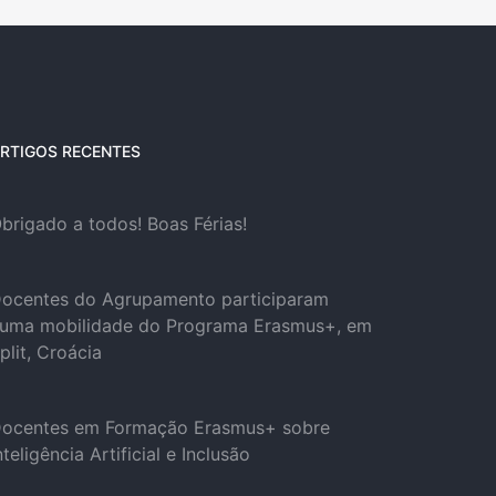
RTIGOS RECENTES
brigado a todos! Boas Férias!
ocentes do Agrupamento participaram
uma mobilidade do Programa Erasmus+, em
plit, Croácia
ocentes em Formação Erasmus+ sobre
nteligência Artificial e Inclusão