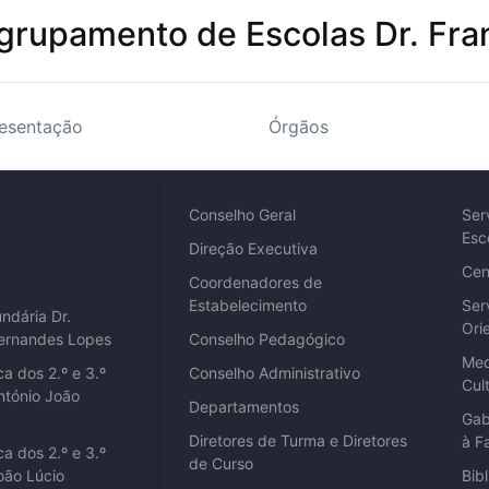
grupamento de Escolas Dr. Fra
esentação
Órgãos
Conselho Geral
Ser
Esc
Direção Executiva
Cen
Coordenadores de
Estabelecimento
Ser
ndária Dr.
Ori
Fernandes Lopes
Conselho Pedagógico
Med
ca dos 2.º e 3.º
Conselho Administrativo
Cult
António João
Departamentos
Gab
Diretores de Turma e Diretores
à F
ca dos 2.º e 3.º
de Curso
João Lúcio
Bib