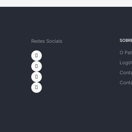
SOBR
Redes Sociais
O Pa
Logó
Cont
Cont