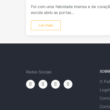
Foi com uma felicidade imensa e de coraçã
escola abriu as portas...
Ler mais
SOBR
Redes Sociais
O Pa
Logót
Cont
Cont