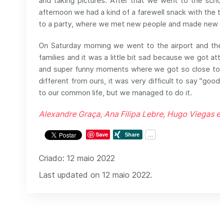
and taking pictures. After that we went to the sch
afternoon we had a kind of a farewell snack with the 
to a party, where we met new people and made new 
On Saturday morning we went to the airport and th
families and it was a little bit sad because we got a
and super funny moments where we got so close to p
different from ours, it was very difficult to say "goo
to our common life, but we managed to do it.
Alexandre Graça, Ana Filipa Lebre, Hugo Viegas e
Save
Criado: 12 maio 2022
Last updated on 12 maio 2022.