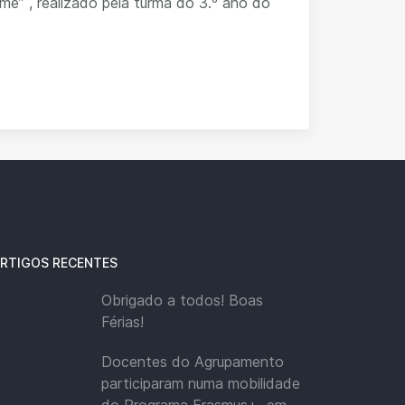
ilme” , realizado pela turma do 3.º ano do
RTIGOS RECENTES
Obrigado a todos! Boas
Férias!
Docentes do Agrupamento
participaram numa mobilidade