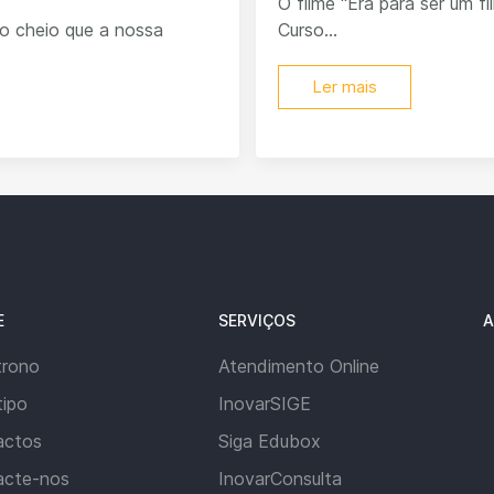
O filme “Era para ser um f
o cheio que a nossa
Curso...
Ler mais
E
SERVIÇOS
A
trono
Atendimento Online
ipo
InovarSIGE
actos
Siga Edubox
acte-nos
InovarConsulta