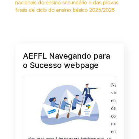
nacionais do ensino secundário e das provas
finais de ciclo do ensino básico 2025/2026
AEFFL Navegando para
o Sucesso webpage
Na 
vida, 
enfrentamos 
desafios 
como 
marinheiros 
em 