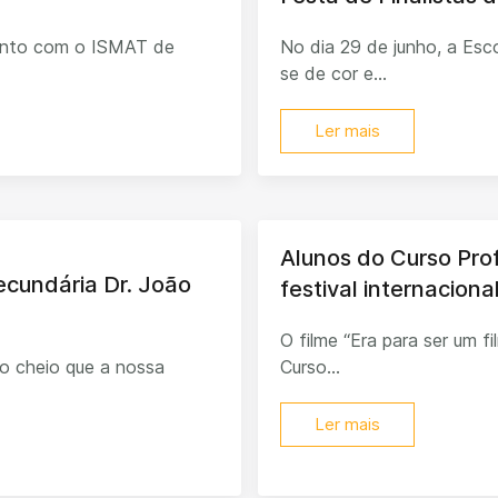
junto com o ISMAT de
No dia 29 de junho, a Esco
se de cor e...
Ler mais
Alunos do Curso Pro
Secundária Dr. João
festival internacion
O filme “Era para ser um f
o cheio que a nossa
Curso...
Ler mais