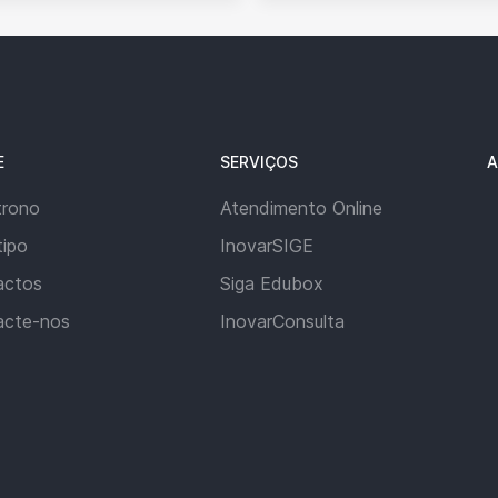
E
SERVIÇOS
A
trono
Atendimento Online
ipo
InovarSIGE
actos
Siga Edubox
acte-nos
InovarConsulta