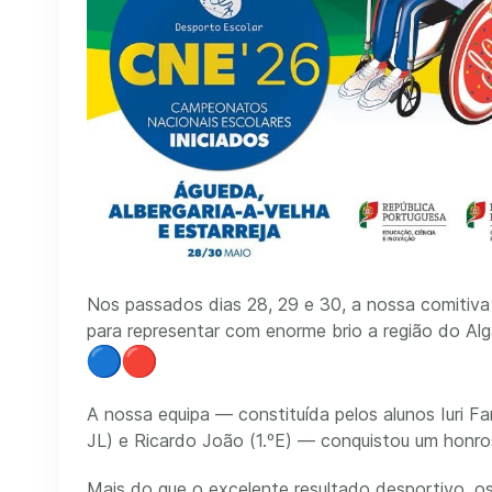
Nos passados dias 28, 29 e 30, a nossa comitiva
para representar com enorme brio a região do A
A nossa equipa — constituída pelos alunos Iuri Fa
JL) e Ricardo João (1.ºE) — conquistou um honros
Mais do que o excelente resultado desportivo, o