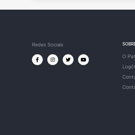
SOBR
Redes Sociais
O Pa
Logót
Cont
Cont