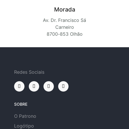
Morada
Av. Dr. Francisco Sá
Carneiro
8700-853 Olhão
Redes Sociais
SOBRE
O Patrono
Logótipo