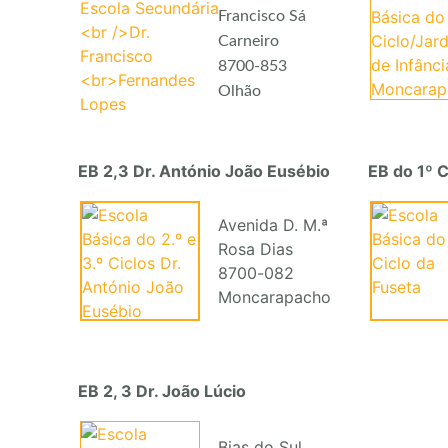
Francisco Sá
Carneiro
8700-853
Olhão
EB 2,3 Dr. António João Eusébio
EB do 1º C
Avenida D. M.ª
Rosa Dias
8700-082
Moncarapacho
EB 2, 3 Dr. João Lúcio
Bias do Sul