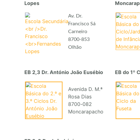
Lopes
Moncarap
Av. Dr.
Francisco Sá
Carneiro
8700-853
Olhão
EB 2,3 Dr. António João Eusébio
EB do 1º C
Avenida D. M.ª
Rosa Dias
8700-082
Moncarapacho