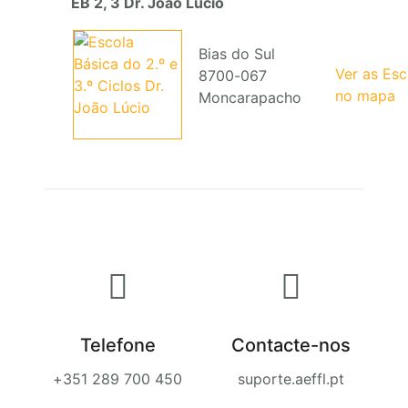
EB 2, 3 Dr. João Lúcio
Bias do Sul
Ver as Es
8700-067
no mapa
Moncarapacho
Telefone
Contacte-nos
+351 289 700 450
suporte.aeffl.pt